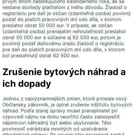
prvým dňom nasledujúceho kalendárneho roka, ak sa
nestane dovtedy platiteľom z iného dôvodu. Žiadosť o
registráciu pre daň je občan (zdaniteľná osoba) povinný
podať do piatich pracovných dní odo dňa, v ktorom
presiahol obrat 50 000 eur. V prípade, ak občan
(zdaniteľná osoba) prenajatím nehnuteľnosti presiahol
obrat 50 000 eur a súčasne aj 62 500 eur, potom je
povinný podať daňovému úradu žiadosť o registráciu
pre daň do piatich pracovných dní odo dňa, v ktorom
bol presiahnutý obrat 62 500 eur.
Zrušenie bytových náhrad a
ich dopady
Jednou z najvýznamnejších zmien, ktoré prinesie nový
Občiansky zákonník, je úplné zrušenie inštitútu bytových
náhrad. Podľa starej úpravy musel prenajímateľ pri
výpovedi nájmu na dobu neurčitú často zabezpečiť
nájomcovi náhradný byt alebo ubytovanie. Táto
povinnosť odrádzala mnohých od uzatvárania
dlhodobých nájmov. Po novom táto povinnosť zaniká,