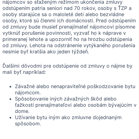
nájomcov so sťaženým režimom ukončenia zmluvy
odstúpením patria seniori nad 70 rokov, osoby s ŤZP a
osoby starajúce sa o maloleté deti alebo bezvládne
osoby, ktoré sú členmi ich domácnosti. Pred odstúpením
od zmluvy bude musieť prenajímateľ nájomcovi písomne
vytknúť porušenie povinnosti, vyzvať ho k náprave v
primeranej lehote a upozorniť ho na hrozbu odstúpenia
od zmluvy. Lehota na odstránenie vytýkaného porušenia
nesmie byť kratšia ako jeden týždeň.
Ďalšími dôvodmi pre odstúpenie od zmluvy o nájme by
mali byť napríklad:
Závažné alebo nenapraviteľné poškodzovanie bytu
nájomcom.
Spôsobovanie iných závažných škôd alebo
ťažkostí prenajímateľovi alebo osobám bývajúcim v
dome.
Užívanie bytu iným ako zmluvne dojednaným
spôsobom.