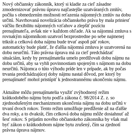
Nový občiansky zákonník, ktorý si kladie za cieľ zásadne
zmodernizovať právnu úpravu najčastejšie uzatváraných zmlúv,
počíta s obmedzením možnosti reťazenia nájomných zmlúv na dobu
určitú. Navrhovaná novelizácia občianskeho práva by mala priniesť
väčšiu flexibilitu nájomných vzťahov a zlepšiť pozíciu
prenajímateľa, avšak nie v každom ohľade. Ak sa nájomná zmluva s
rovnakým nájomníkom uzatvorí bezprostredne po sebe najmenej
trikrát a celková doba nájmu bude trvať aspoň päť rokov,
automaticky bude platiť, že ďalšia nájomná zmluva je uzatvorená na
dobu neurčitú. Táto právna úprava má za cieľ predchádzať
situáciám, kedy by prenajímatelia umelo predlžovali dobu nájmu na
dobu určitú, aby sa vyhli povinnostiam spojeným s nájmom na dobu
neurčitú. Nájomca o túto výhodu príde len v prípade, ak by počas
trvania predchádzajúcej doby nájmu nastal dôvod, pre ktorý by
prenajímateľ mohol pristúpiť k jednostrannému ukončeniu nájmu.
Aktuálne môžu prenajímatelia využiť zvýhodnený režim
krátkodobého nájmu bytu podľa zákona č. 98/2014 Z. z. so
zjednodušeným mechanizmom ukončenia nájmu na dobu určitú v
trvaní dvoch rokov. Tento režim umožňuje predĺženie až na ďalšie
dva roky, a to dvakrát, čím celková doba nájmu môže dosiahnuť až
šesť rokov. S prijatím nového občianskeho zákonníka by však mal
byť zákon o krátkodobom nájme bytu zrušený, čím sa zjednotí
právna úprava nájmov.