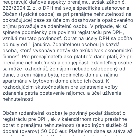
neupravujú daňové aspekty prenájmu, avšak zákon č.
222/2004 Z. z. o DPH má svoje špecifické ustanovenia.
Občan (fyzická osoba) sa pri prenájme nehnuteľnosti na
pokračujúcej báze za účelom dosahovania opakovaného
príjmu považuje za zdaniteľnú osobu. V prípade, ak sú
splnené podmienky pre povinnú registráciu pre DPH,
vzniká mu táto povinnosť. Obrat na účely DPH sa počíta
od nuly od 1. januára. Zdaniteľnou osobou je každá
osoba, ktorá vykonáva nezávisle akúkoľvek ekonomickú
činnosť. Pre prenajímateľa ako platiteľa dane platí, že pri
prenájme nehnuteľnosti alebo jej časti zdaniteľnej osobe
sa môže rozhodnúť, že nájom nebude oslobodený od
dane, okrem nájmu bytu, rodinného domu a nájmu
apartmánu v bytovom dome alebo ich častí. K
rozhodujúcim skutočnostiam pre uplatnenie voľby
zdanenia patria postavenie nájomcu a účel užívania
nehnuteľnosti.
Občan (zdaniteľná osoba) je povinný podať žiadosť o
registráciu pre DPH, ak v kalendárnom roku presiahne
obrat z prenájmu nehnuteľností (alebo iných služieb či
dodaní tovarov) 50 000 eur. Platiteľom dane sa stáva až