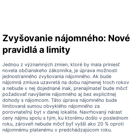
Zvyšovanie nájomného: Nové
pravidlá a limity
Jednou z významných zmien, ktoré by mala priniesť
novela občianskeho zákonníka, je úprava možnosti
jednostranného zvyšovania nájomného. Ak bude
nájomná zmluva uzavretá na dobu najmenej troch rokov
a nebude v nej dojednané inak, prenajímateľ bude môcť
požadovať navýšenie nájomného aj bez explicitnej
dohody s nájomcom. Táto úprava nájomného bude
limitovaná sumou obvyklého nájomného za
porovnateľný byt v danej lokalite. Navrhovaný nárast
ceny nájmu spolu s tým, ku ktorému došlo v poslednom
roku, zároveň nebude môcť byť vyšší ako 20 % oproti
nájomnému platenému v predchádzajúcom roku.