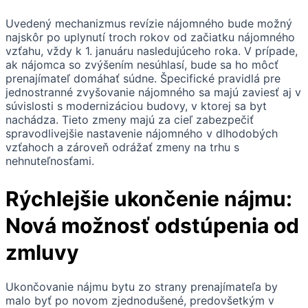
Uvedený mechanizmus revízie nájomného bude možný
najskôr po uplynutí troch rokov od začiatku nájomného
vzťahu, vždy k 1. januáru nasledujúceho roka. V prípade,
ak nájomca so zvýšením nesúhlasí, bude sa ho môcť
prenajímateľ domáhať súdne. Špecifické pravidlá pre
jednostranné zvyšovanie nájomného sa majú zaviesť aj v
súvislosti s modernizáciou budovy, v ktorej sa byt
nachádza. Tieto zmeny majú za cieľ zabezpečiť
spravodlivejšie nastavenie nájomného v dlhodobých
vzťahoch a zároveň odrážať zmeny na trhu s
nehnuteľnosťami.
Rýchlejšie ukončenie nájmu:
Nová možnosť odstúpenia od
zmluvy
Ukončovanie nájmu bytu zo strany prenajímateľa by
malo byť po novom zjednodušené, predovšetkým v