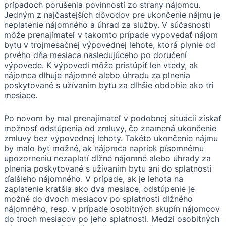
prípadoch porušenia povinností zo strany nájomcu.
Jedným z najčastejších dôvodov pre ukončenie nájmu je
neplatenie nájomného a úhrad za služby. V súčasnosti
môže prenajímateľ v takomto prípade vypovedať nájom
bytu v trojmesačnej výpovednej lehote, ktorá plynie od
prvého dňa mesiaca nasledujúceho po doručení
výpovede. K výpovedi môže pristúpiť len vtedy, ak
nájomca dlhuje nájomné alebo úhradu za plnenia
poskytované s užívaním bytu za dlhšie obdobie ako tri
mesiace.
Po novom by mal prenajímateľ v podobnej situácii získať
možnosť odstúpenia od zmluvy, čo znamená ukončenie
zmluvy bez výpovednej lehoty. Takéto ukončenie nájmu
by malo byť možné, ak nájomca napriek písomnému
upozorneniu nezaplatí dlžné nájomné alebo úhrady za
plnenia poskytované s užívaním bytu ani do splatnosti
ďalšieho nájomného. V prípade, ak je lehota na
zaplatenie kratšia ako dva mesiace, odstúpenie je
možné do dvoch mesiacov po splatnosti dlžného
nájomného, resp. v prípade osobitných skupín nájomcov
do troch mesiacov po jeho splatnosti. Medzi osobitných