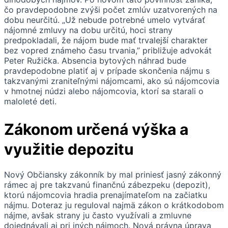
čo pravdepodobne zvýši počet zmlúv uzatvorených na
dobu neurčitú. „Už nebude potrebné umelo vytvárať
nájomné zmluvy na dobu určitú, hoci strany
predpokladali, že nájom bude mať trvalejší charakter
bez vopred známeho času trvania,” približuje advokát
Peter Ružička. Absencia bytových náhrad bude
pravdepodobne platiť aj v prípade skončenia nájmu s
takzvanými zraniteľnými nájomcami, ako sú nájomcovia
v hmotnej núdzi alebo nájomcovia, ktorí sa starali o
maloleté deti.
Zákonom určená výška a
využitie depozitu
Nový Občiansky zákonník by mal priniesť jasný zákonný
rámec aj pre takzvanú finančnú zábezpeku (depozit),
ktorú nájomcovia hradia prenajímateľom na začiatku
nájmu. Doteraz ju reguloval najmä zákon o krátkodobom
nájme, avšak strany ju často využívali a zmluvne
dojednávali aj pri iných nájmoch. Nová právna úprava