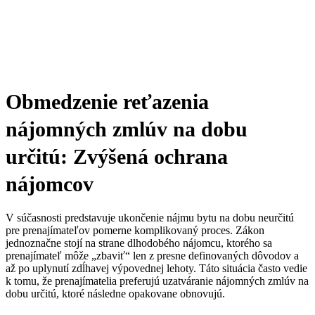
Obmedzenie reťazenia
nájomných zmlúv na dobu
určitú: Zvýšená ochrana
nájomcov
V súčasnosti predstavuje ukončenie nájmu bytu na dobu neurčitú
pre prenajímateľov pomerne komplikovaný proces. Zákon
jednoznačne stojí na strane dlhodobého nájomcu, ktorého sa
prenajímateľ môže „zbaviť“ len z presne definovaných dôvodov a
až po uplynutí zdĺhavej výpovednej lehoty. Táto situácia často vedie
k tomu, že prenajímatelia preferujú uzatváranie nájomných zmlúv na
dobu určitú, ktoré následne opakovane obnovujú.