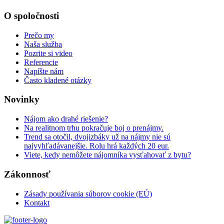
O spoločnosti
Prečo my
Naša služba
Pozrite si video
Referencie
Napíšte nám
Často kladené otázky
Novinky
Nájom ako drahé riešenie?
Na realitnom trhu pokračuje boj o prenájmy.
Trend sa otočil, dvojizbáky už na nájmy nie sú
najvyhľadávanejšie. Rolu hrá každých 20 eur.
Viete, kedy nemôžete nájomníka vysťahovať z bytu?
Zákonnosť
Zásady používania súborov cookie (EÚ)
Kontakt