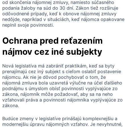
od skončenia nájomnej zmluvy, namiesto súčasného
podania žaloby na súd do 30 dní. Zákon tiež rozširuje
odôvodnené prípady, keď k obnove nájomnej zmluvy
nedôjde, napríklad v situáciách, keď nájomca opakovane
neplnil svoje povinnosti.
Ochrana pred reťazením
nájmov cez iné subjekty
Nová legislatíva má zabrániť praktikám, keď sa byty
prenajímajú cez iný subjekt s cieľom oslabiť postavenie
nájomcu. Ak nie je dôvod pochybovať o tom, že
nájomná zmluva bola uzavretá výlučne na účel ďalšieho
podnájmu s úmyslom obísť povinnosti vyplývajúce zo
zákona, nájomník môže požadovať, aby sa na neho
vzťahovali práva a povinnosti nájomníka vyplývajúce zo
zákona.
Budúce zmeny v legislatíve prinášajú komplexnejšiu a
modernejšiu úpravu nájomných vzťahov. Je nevyhnutné,