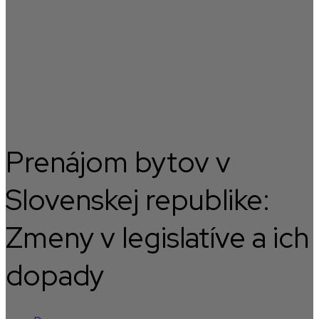
Prenájom bytov v
Slovenskej republike:
Zmeny v legislatíve a ich
dopady