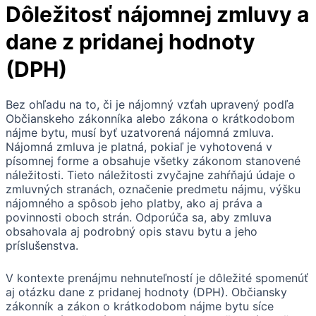
Dôležitosť nájomnej zmluvy a
dane z pridanej hodnoty
(DPH)
Bez ohľadu na to, či je nájomný vzťah upravený podľa
Občianskeho zákonníka alebo zákona o krátkodobom
nájme bytu, musí byť uzatvorená nájomná zmluva.
Nájomná zmluva je platná, pokiaľ je vyhotovená v
písomnej forme a obsahuje všetky zákonom stanovené
náležitosti. Tieto náležitosti zvyčajne zahŕňajú údaje o
zmluvných stranách, označenie predmetu nájmu, výšku
nájomného a spôsob jeho platby, ako aj práva a
povinnosti oboch strán. Odporúča sa, aby zmluva
obsahovala aj podrobný opis stavu bytu a jeho
príslušenstva.
V kontexte prenájmu nehnuteľností je dôležité spomenúť
aj otázku dane z pridanej hodnoty (DPH). Občiansky
zákonník a zákon o krátkodobom nájme bytu síce